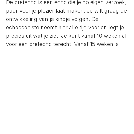
De pretecho is een echo die je op eigen verzoek,
puur voor je plezier laat maken. Je wilt graag de
ontwikkeling van je kindje volgen. De
echoscopiste neemt hier alle tijd voor en legt je
precies uit wat je ziet. Je kunt vanaf 10 weken al
voor een pretecho terecht. Vanaf 15 weken is
het met 99% zekerheid mogelijk om het
geslacht van je kindje te weten. Indien wenselijk
schrijven wij het geslacht voor je op. De mooiste
termijn voor een 4D HDlive echo is tussen 26-29
weken.
Lees meer